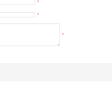
*
*
*